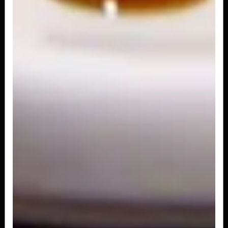
R$ 27,00
Uramaki Filadélfia
Sushi enrolado com arroz salmão, cream
cheese, cebolinha e gergelim
R$ 30,00
Uramaki de Salmao Grelhado
Sushi enrolado com arroz, salmão grelhado,
cream cheese, cebolinha e gergelim
R$ 31,00
Uramaki de Camarao
Sushi enrolado com arroz, camarão empanado,
cream cheese e gergelim
R$ 31,00