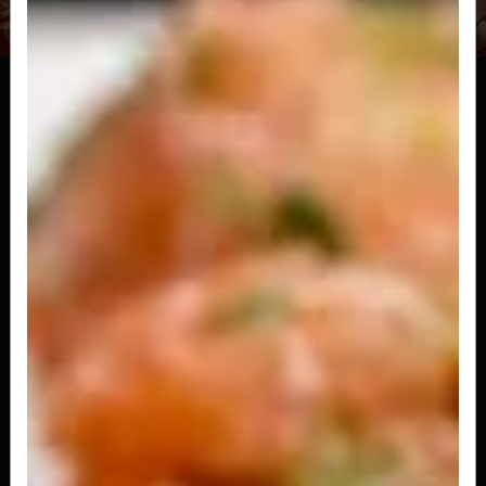
Joy
Roll de salmão com creem cheese e tataki de
salmão (2 peças)
R$ 18,00
Prince
Roll de salmão com cream cheese e geléia de
morango
R$ 18,00
Aka
Roll de salmão com cream cheese, camarão e
geléia de pimenta
R$ 20,00