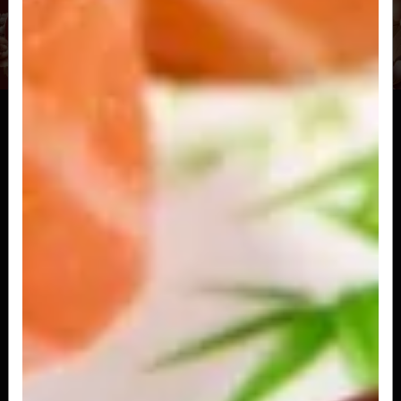
Sakemaki
Sushi enrolado com alga, arroz e salmão
R$ 20,00
Hossomaki Filadelfia
Sushi enrolado com alga,arroz, salmão, cream
cheese e cebolinha
R$ 22,00
Kapamaki
Sushi enrolado com alga, arroz e pepino