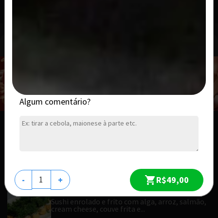
R$ 33,00
Hot Roll
Algum comentário?
Hot Roll
Sushi enrolado e frito com alga, arroz, salmão,
cream cheese e tarê (10...
R$ 27,00
R$49,00
-
+
Hot Couve
Sushi enrolado e frito com alga, arroz, salmão,
cream cheese, couve frita e...