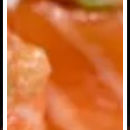
Joy Fire
Roll de salmão com cream cheese e tataki de
salmão flambado
R$ 22,00
Porção de Joy (6 Und)
R$ 49,00
Combinado de joy
4 joy (roll de salmão com creem cheese e tataki de salmão), 4
prince (roll de...
R$ 91,00
Hossomakis