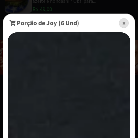
azeite e hondashi * Obs: para...
R$ 49,00
Porção de Joy (6 Und)
×
Pratos Especiais
Tataki Chips
Batata chips com tataki de salmão cream
cheese e cebolinha e molho de alcaparra...
R$ 47,00
Batera
Sushi prensado de salmão, arroz, cream cheese
e cebolinha (8 peças)