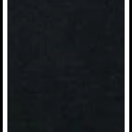
Niguiri Peixe Branco
2 peças
R$ 16,00
Niguiri Camarao
2 peças
R$ 25,00
Porção Niguiri de Salmão (6
Unidades)
R$ 42,00
ONIGIRI FILADELFIA
Sushi em formato de triângulo com arroz,