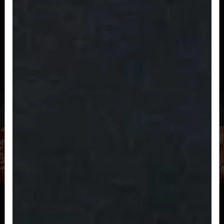
R$ 28,00
Salmao Selado
20 fatias de salmão levemente selado com
molho ponzo e cebolinha
R$ 67,00
Niguiri
Niguiri Salmao
2 peças