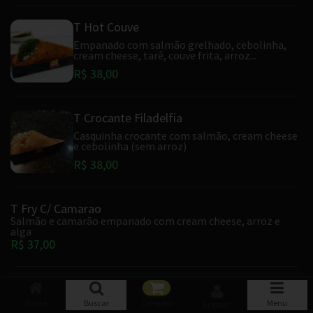
T Hot Couve
Empanado com salmão grelhado, cebolinha,
cream cheese, tarê, couve frita, arroz...
R$ 38,00
T Crocante Filadelfia
Casquinha crocante com salmão, cream cheese
e cebolinha (sem arroz)
R$ 38,00
T Fry C/ Camarao
Salmão e camarão empanado com cream cheese, arroz e
alga
R$ 37,00
T Peixe Branco
Home
Buscar
Carrinho
Menu
Acessar
Peixe branco com limão, cebolinha, arroz e alga