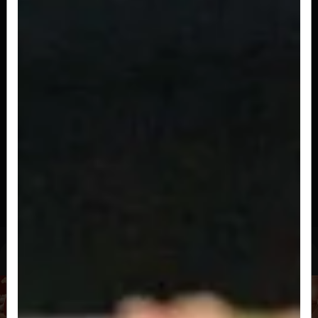
salmão, cream cheese, cebolinha,...
R$ 27,00
ONIGIRI SKIN
Sushi em formato de triângulo com arroz, skin
(pele de salmão), cream cheese,...
R$ 25,00
ONIGIRI SALMÃO GRELHADO
Sushi em formato de triângulo com arroz,
salmão grelhado, cream cheese,...
R$ 28,00
Gunkan