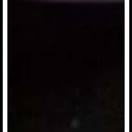
Uramaki Skin
Sushi enrolado com arroz, pele de salmão
grelhada e tarê
R$ 20,00
Uramaki Dan Maki
Sushi enrolado com arroz, camarão, Doritos*,
capa de salmão e cream cheese
R$ 37,00
Uramaki California
Sushi enrolado com arroz, pepino, kani, manga
e gergelim
R$ 20,00
Uramaki Salmao Grelhado C/ Couve
Sushi enrolado com arroz, salmão grelhado
cream cheese, couve e gergelim