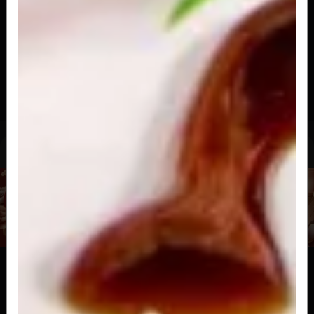
R$ 17,00
Kanimaki
Sushi enrolado com alga, arroz e kani
R$ 17,00
Uramaki
Uramaki de Salmao C/ Cebolinha
Sushi enrolado com arroz salmão, cebolinha e
gergelim