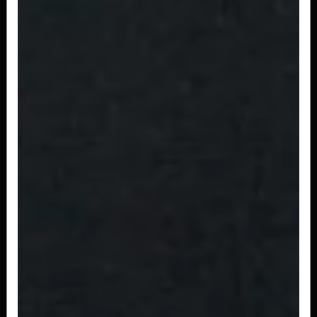
R$ 16,00
Niguiri Skin
2 peças
R$ 12,00
Niguiri Kani
2 peças
R$ 13,00
Niguiri Polvo
2 peças
R$ 21,00