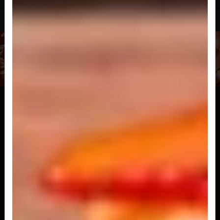
Pratos Especiais
Tataki Chips
Batata chips com tataki de salmão cream
cheese e cebolinha e molho de alcaparra...
R$ 47,00
Batera
Sushi prensado de salmão, arroz, cream cheese
e cebolinha (8 peças)
R$ 28,00