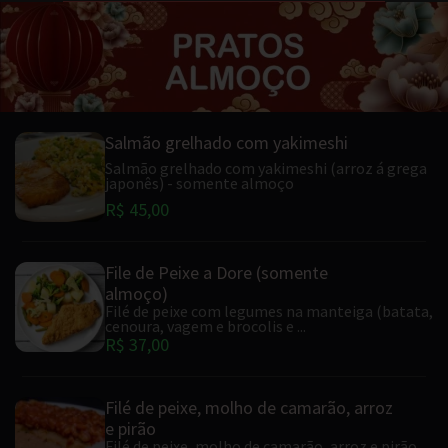
Salmão grelhado com yakimeshi
Salmão grelhado com yakimeshi (arroz á grega
japonês) - somente almoço
R$ 45,00
File de Peixe a Dore (somente
almoço)
Filé de peixe com legumes na manteiga (batata,
cenoura, vagem e brocolis e ...
R$ 37,00
Filé de peixe, molho de camarão, arroz
e pirão
Filé de peixe, molho de camarão, arroz e pirão