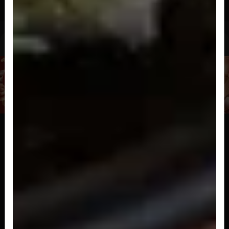
R$ 91,00
Hossomakis
Sakemaki
Sushi enrolado com alga, arroz e salmão
R$ 20,00
Hossomaki Filadelfia
Sushi enrolado com alga,arroz, salmão, cream
cheese e cebolinha