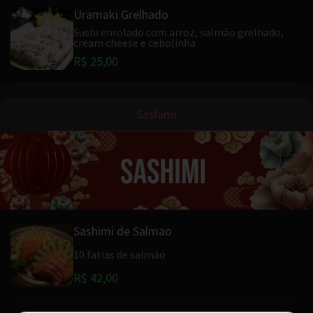
Uramaki Grelhado
Sushi enrolado com arroz, salmão grelhado,
cream cheese e cebolinha
R$ 25,00
Sashimi
Sashimi de Salmao
10 fatias de salmão
R$ 42,00