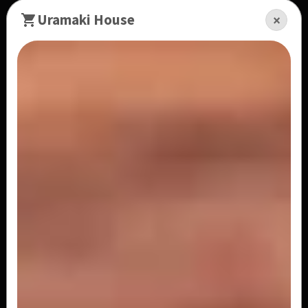
Sashimi Especial
Uramaki House
×
10 fatias de salmão,10 fatias de peixe branco, 5
fatias de polvo, 5 fatias de...
R$ 92,00
Sashimi Peixe Branco
10 fatias de peixe branco
R$ 40,00
Sashimi Kani
10 fatias de kani
R$ 25,00
Sashimi Tako
10 fatias de polvo