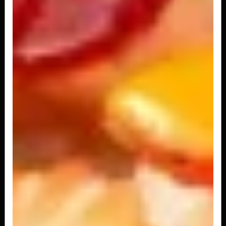
Niguiri Kani
2 peças
R$ 13,00
Niguiri Polvo
2 peças
R$ 21,00
Niguiri Peixe Branco
2 peças
R$ 16,00
Niguiri Camarao
2 peças