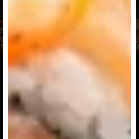
Gunkan
Joy
Roll de salmão com creem cheese e tataki de
salmão (2 peças)
R$ 18,00
Prince
Roll de salmão com cream cheese e geléia de
morango
R$ 18,00