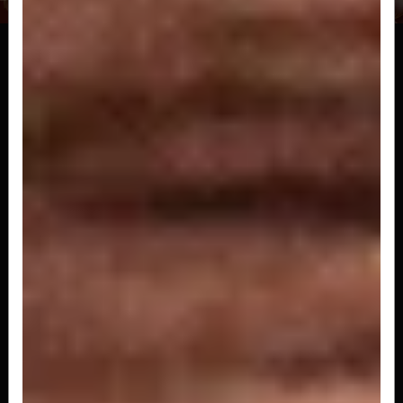
Uramaki de Salmao C/ Cebolinha
Sushi enrolado com arroz salmão, cebolinha e
gergelim
R$ 27,00
Uramaki Filadélfia
Sushi enrolado com arroz salmão, cream
cheese, cebolinha e gergelim
R$ 30,00
Uramaki de Salmao Grelhado
Sushi enrolado com arroz, salmão grelhado,
cream cheese, cebolinha e gergelim
R$ 31,00
Uramaki de Camarao