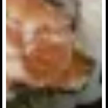
Aka
Roll de salmão com cream cheese, camarão e
geléia de pimenta
R$ 20,00
Joy Fire
Roll de salmão com cream cheese e tataki de
salmão flambado
R$ 22,00
Porção de Joy (6 Und)
R$ 49,00
Combinado de joy
4 joy (roll de salmão com creem cheese e tataki de salmão), 4
prince (roll de...