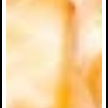
R$ 25,00
Porção Niguiri de Salmão (6
Unidades)
R$ 42,00
ONIGIRI FILADELFIA
Sushi em formato de triângulo com arroz,
salmão, cream cheese, cebolinha,...
R$ 27,00
ONIGIRI SALMÃO GRELHADO
Sushi em formato de triângulo com arroz,
salmão grelhado, cream cheese,...
R$ 28,00