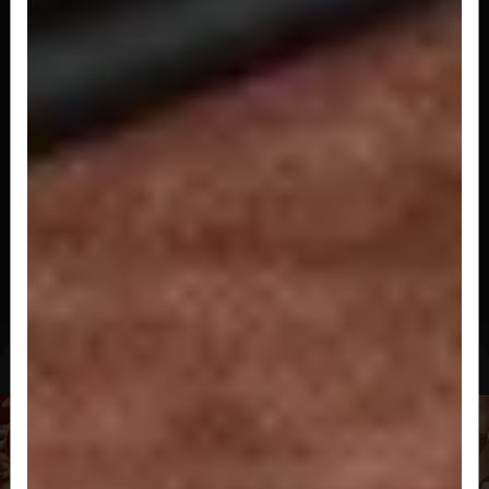
R$ 22,00
Kapamaki
Sushi enrolado com alga, arroz e pepino
R$ 17,00
Kanimaki
Sushi enrolado com alga, arroz e kani
R$ 17,00
Uramaki