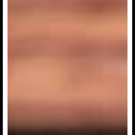
R$ 65,00
Sashimi do Chefe
10 fatias de salmão regado ao molho
temperado, molho tarê, gergelim e cebolinha
R$ 50,00
Carpaccio de Salmao
Lâminas finas de salmão ao molho ponzo e
cebolinha
R$ 55,00
Sashimi Temperado
Sashimi temperado na pedra de sal com limao,
azeite e hondashi * Obs: para...
R$ 49,00