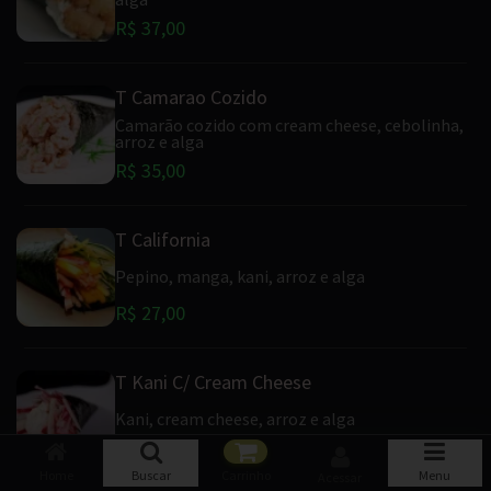
R$ 37,00
T Camarao Cozido
Camarão cozido com cream cheese, cebolinha,
arroz e alga
R$ 35,00
T California
Pepino, manga, kani, arroz e alga
R$ 27,00
T Kani C/ Cream Cheese
Kani, cream cheese, arroz e alga
R$ 29,00
Home
Buscar
Carrinho
Menu
Acessar