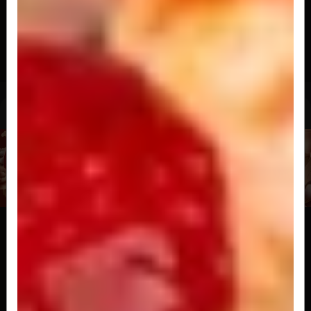
Salmao Selado
20 fatias de salmão levemente selado com
molho ponzo e cebolinha
R$ 67,00
Niguiri
Niguiri Salmao
2 peças
R$ 16,00